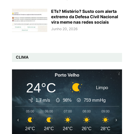
ETs? Mistério? Susto com alerta
extremo da Defesa Civil Nacional
vira meme nas redes sociais
Junho 20, 2026
CLIMA
Porto Velho
24°C
Limpo
1.7 m/s
98%
759
mmHg
05:00
06:00
07:00
08:00
09:00
10:00
‹
›
24°C
24°C
24°C
26°C
28°C
30°C