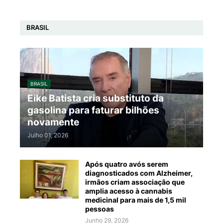
BRASIL
BRASIL
Eike Batista cria substituto da
gasolina para faturar bilhões
novamente
Julho 01, 2026
Após quatro avós serem
diagnosticados com Alzheimer,
irmãos criam associação que
amplia acesso à cannabis
medicinal para mais de 1,5 mil
pessoas
Junho 29, 2026