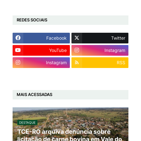
REDES SOCIAIS
Facebook
Twitter
YouTube
Instagram
Instagram
RSS
MAIS ACESSADAS
DESTAQUE
TCE-RO arquiva denúncia sobre
licitação de carne bovina em Vale do