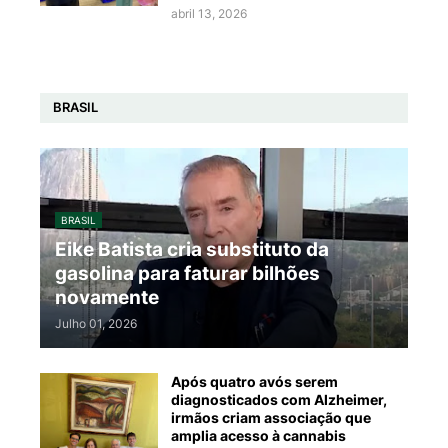
abril 13, 2026
BRASIL
BRASIL
Eike Batista cria substituto da
gasolina para faturar bilhões
novamente
Julho 01, 2026
Após quatro avós serem
diagnosticados com Alzheimer,
irmãos criam associação que
amplia acesso à cannabis