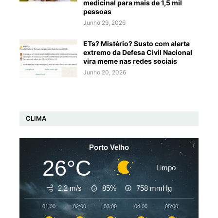
medicinal para mais de 1,5 mil
pessoas
Junho 29, 2026
ETs? Mistério? Susto com alerta
extremo da Defesa Civil Nacional
vira meme nas redes sociais
Junho 20, 2026
CLIMA
Porto Velho
26°C
Limpo
2.2 m/s
85%
758
mmHg
01:00
02:00
03:00
04:00
05:00
06:00