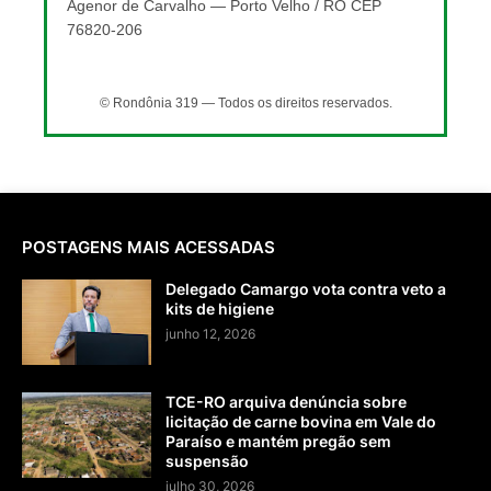
Agenor de Carvalho — Porto Velho / RO CEP
76820-206
© Rondônia 319 — Todos os direitos reservados.
POSTAGENS MAIS ACESSADAS
Delegado Camargo vota contra veto a
kits de higiene
junho 12, 2026
TCE-RO arquiva denúncia sobre
licitação de carne bovina em Vale do
Paraíso e mantém pregão sem
suspensão
julho 30, 2026