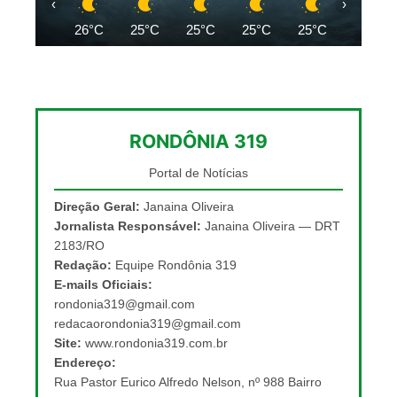
‹
›
26°C
25°C
25°C
25°C
25°C
25°C
RONDÔNIA 319
Portal de Notícias
Direção Geral:
Janaina Oliveira
Jornalista Responsável:
Janaina Oliveira — DRT
2183/RO
Redação:
Equipe Rondônia 319
E-mails Oficiais:
rondonia319@gmail.com
redacaorondonia319@gmail.com
Site:
www.rondonia319.com.br
Endereço:
Rua Pastor Eurico Alfredo Nelson, nº 988 Bairro