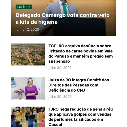
POLÍTICA
Delegado Camargo vota contra veto
a kits de higiene
junho 12, 2026
TCE-RO arquiva denúncia sobre
licitação de carne bovina em Vale
do Paraíso e mantém pregão sem
suspensão
julho 30, 2026
Juíza de RO integra Comitê dos
Direitos das Pessoas com
Deficiência do CNJ
julho 30, 2026
TJRO nega redução de pena a réu
que aplicava golpes com vendas
de perfumes falsificados em
Cacoal