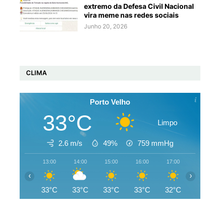
extremo da Defesa Civil Nacional
vira meme nas redes sociais
Junho 20, 2026
CLIMA
Porto Velho
33°C
Limpo
2.6 m/s
49%
759
mmHg
13:00
14:00
15:00
16:00
17:00
18:00
‹
›
33°C
33°C
33°C
33°C
32°C
30°C