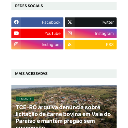
REDES SOCIAIS
Facebook
Twitter
YouTube
Instagram
Instagram
RSS
MAIS ACESSADAS
DESTAQUE
TCE-RO arquiva denúncia sobre
licitação de carne bovina em Vale do
Paraíso e mantém pregão sem
suspensão