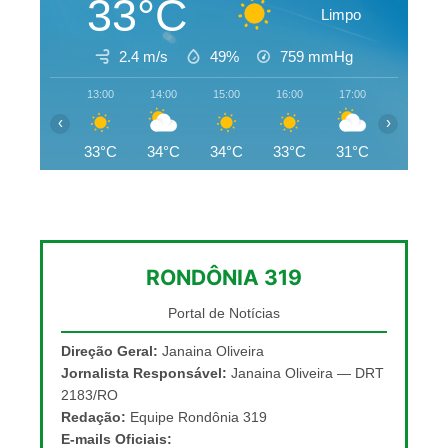
33°C
Limpo
2.4 m/s
49%
759
mmHg
13:00
14:00
15:00
16:00
17:00
18:00
‹
›
33°C
34°C
34°C
33°C
31°C
29°C
RONDÔNIA 319
Portal de Notícias
Direção Geral:
Janaina Oliveira
Jornalista Responsável:
Janaina Oliveira — DRT
2183/RO
Redação:
Equipe Rondônia 319
E-mails Oficiais: