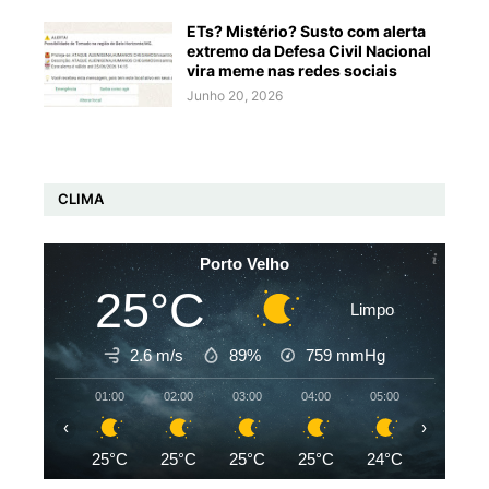
ETs? Mistério? Susto com alerta
extremo da Defesa Civil Nacional
vira meme nas redes sociais
Junho 20, 2026
CLIMA
Porto Velho
25°C
Limpo
2.6 m/s
89%
759
mmHg
01:00
02:00
03:00
04:00
05:00
06:00
‹
›
25°C
25°C
25°C
25°C
24°C
24°C