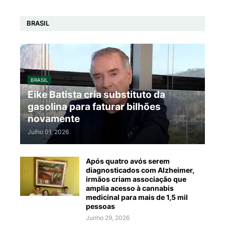
BRASIL
BRASIL
Eike Batista cria substituto da
gasolina para faturar bilhões
novamente
Julho 01, 2026
Após quatro avós serem
diagnosticados com Alzheimer,
irmãos criam associação que
amplia acesso à cannabis
medicinal para mais de 1,5 mil
pessoas
Junho 29, 2026