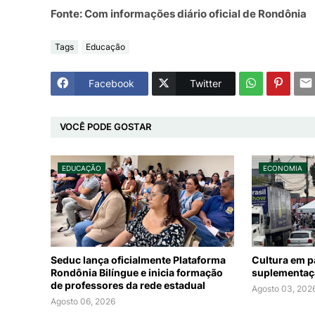
Fonte: Com informações diário oficial de Rondônia
Tags
Educação
Facebook
Twitter
VOCÊ PODE GOSTAR
EDUCAÇÃO
ECONOMIA
Seduc lança oficialmente Plataforma
Cultura em p
Rondônia Bilíngue e inicia formação
suplementaçã
de professores da rede estadual
Agosto 03, 202
Agosto 06, 2026