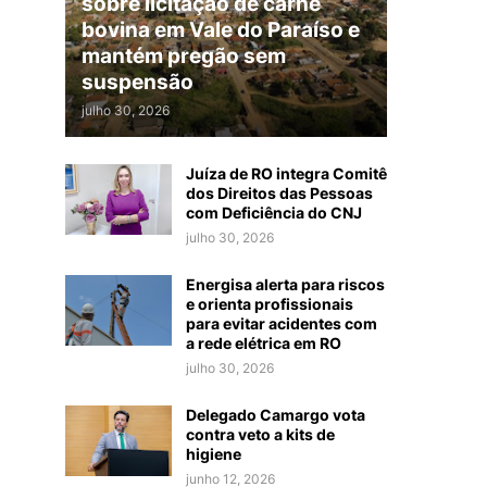
sobre licitação de carne
bovina em Vale do Paraíso e
mantém pregão sem
suspensão
julho 30, 2026
Juíza de RO integra Comitê
dos Direitos das Pessoas
com Deficiência do CNJ
julho 30, 2026
Energisa alerta para riscos
e orienta profissionais
para evitar acidentes com
a rede elétrica em RO
julho 30, 2026
Delegado Camargo vota
contra veto a kits de
higiene
junho 12, 2026