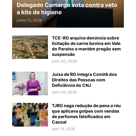
Delegado Camargo vota contra veto
a kits de higiene
junho 12, 2026
TCE-RO arquiva denúncia sobre
licitação de carne bovina em Vale
do Paraíso e mantém pregão sem
suspensão
julho 30, 2026
Juíza de RO integra Comitê dos
Direitos das Pessoas com
Deficiência do CNJ
julho 30, 2026
TJRO nega redução de pena a réu
que aplicava golpes com vendas
de perfumes falsificados em
Cacoal
abril 13, 2026