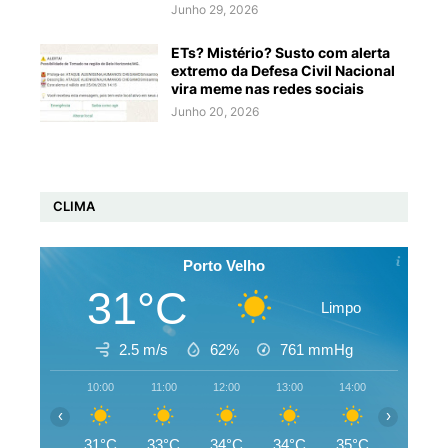
Junho 29, 2026
ETs? Mistério? Susto com alerta
extremo da Defesa Civil Nacional
vira meme nas redes sociais
Junho 20, 2026
CLIMA
Porto Velho
31°C
Limpo
2.5 m/s
62%
761
mmHg
10:00
11:00
12:00
13:00
14:00
15:00
‹
›
31°C
33°C
34°C
34°C
35°C
35°C