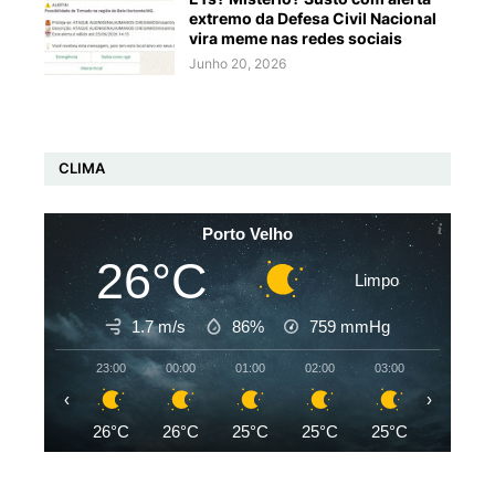
extremo da Defesa Civil Nacional
vira meme nas redes sociais
Junho 20, 2026
CLIMA
Porto Velho
26°C
Limpo
1.7 m/s
86%
759
mmHg
23:00
00:00
01:00
02:00
03:00
04:00
‹
›
26°C
26°C
25°C
25°C
25°C
25°C