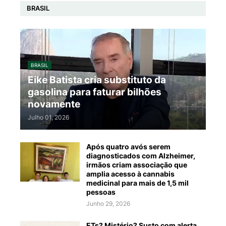
BRASIL
BRASIL
Eike Batista cria substituto da
gasolina para faturar bilhões
novamente
Julho 01, 2026
Após quatro avós serem
diagnosticados com Alzheimer,
irmãos criam associação que
amplia acesso à cannabis
medicinal para mais de 1,5 mil
pessoas
Junho 29, 2026
ETs? Mistério? Susto com alerta