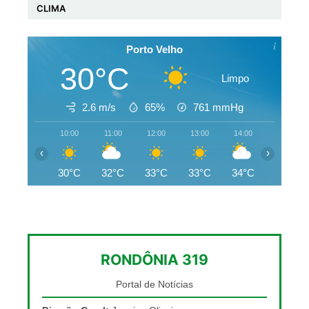
CLIMA
Porto Velho
30°C
Limpo
2.6 m/s
65%
761
mmHg
10:00
11:00
12:00
13:00
14:00
15:00
‹
›
30°C
32°C
33°C
33°C
34°C
34°C
RONDÔNIA 319
Portal de Notícias