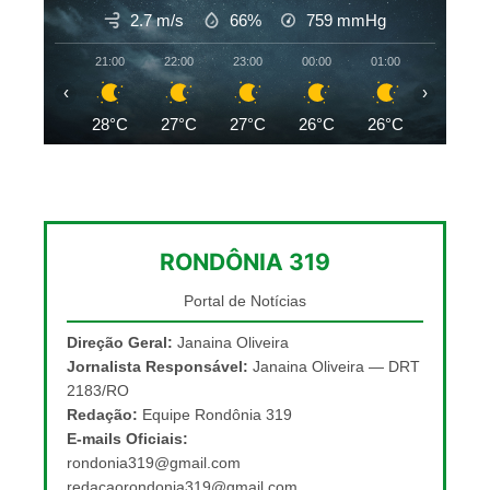
2.7 m/s
66%
759
mmHg
21:00
22:00
23:00
00:00
01:00
02:00
‹
›
28°C
27°C
27°C
26°C
26°C
26°C
RONDÔNIA 319
Portal de Notícias
Direção Geral:
Janaina Oliveira
Jornalista Responsável:
Janaina Oliveira — DRT
2183/RO
Redação:
Equipe Rondônia 319
E-mails Oficiais:
rondonia319@gmail.com
redacaorondonia319@gmail.com