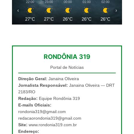
22:00
23:00
00:00
01:00
02:00
03:00
‹
›
27°C
27°C
26°C
26°C
26°C
25°C
RONDÔNIA 319
Portal de Notícias
Direção Geral:
Janaina Oliveira
Jornalista Responsável:
Janaina Oliveira — DRT
2183/RO
Redação:
Equipe Rondônia 319
E-mails Oficiais:
rondonia319@gmail.com
redacaorondonia319@gmail.com
Site:
www.rondonia319.com.br
Endereço: