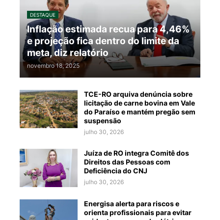
DESTAQUE
Inflação estimada recua para 4,46%
e projeção fica dentro do limite da
meta, diz relatório
novembro 18, 2025
TCE-RO arquiva denúncia sobre
licitação de carne bovina em Vale
do Paraíso e mantém pregão sem
suspensão
julho 30, 2026
Juíza de RO integra Comitê dos
Direitos das Pessoas com
Deficiência do CNJ
julho 30, 2026
Energisa alerta para riscos e
orienta profissionais para evitar