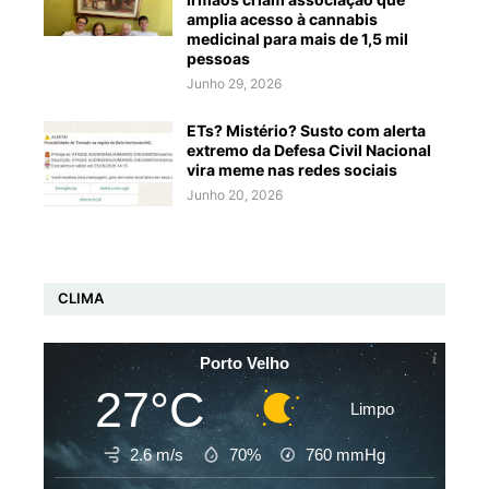
amplia acesso à cannabis
medicinal para mais de 1,5 mil
pessoas
Junho 29, 2026
ETs? Mistério? Susto com alerta
extremo da Defesa Civil Nacional
vira meme nas redes sociais
Junho 20, 2026
CLIMA
Porto Velho
27°C
Limpo
2.6 m/s
70%
760
mmHg