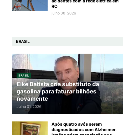
acidentes com a rede elétrica em
RO
julho 30, 2026
BRASIL
BRASIL
Eike Batista cria substituto da
gasolina para faturar bilhões
novamente
Julho 01, 2026
Após quatro avós serem
diagnosticados com Alzheimer,
irmãos criam associação que