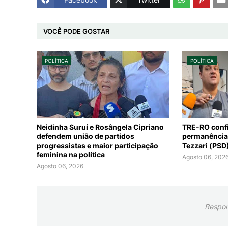
VOCÊ PODE GOSTAR
POLÍTICA
POLÍTICA
Neidinha Suruí e Rosângela Cipriano
TRE-RO conf
defendem união de partidos
permanência
progressistas e maior participação
Tezzari (PS
feminina na política
Agosto 06, 202
Agosto 06, 2026
Respon