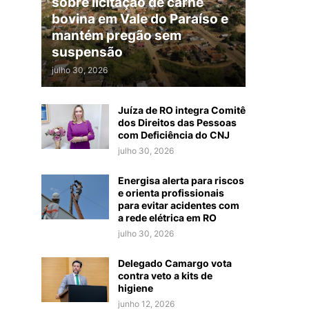
sobre licitação de carne
bovina em Vale do Paraíso e
mantém pregão sem
suspensão
julho 30, 2026
Juíza de RO integra Comitê
dos Direitos das Pessoas
com Deficiência do CNJ
julho 30, 2026
Energisa alerta para riscos
e orienta profissionais
para evitar acidentes com
a rede elétrica em RO
julho 30, 2026
Delegado Camargo vota
contra veto a kits de
higiene
junho 12, 2026