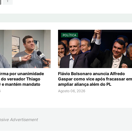
POLÍTICA
irma por unanimidade
Flávio Bolsonaro anuncia Alfredo
 do vereador Thiago
Gaspar como vice após fracassar e
D) e mantém mandato
ampliar aliança além do PL
6
Agosto 06, 2026
sive Advertisement