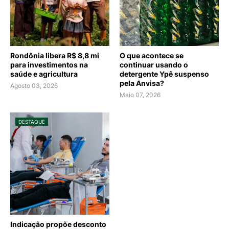
Rondônia libera R$ 8,8 mi
O que acontece se
para investimentos na
continuar usando o
saúde e agricultura
detergente Ypê suspenso
pela Anvisa?
Agosto 03, 2026
Maio 07, 2026
DESTAQUE
Indicação propõe desconto