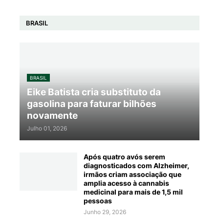
BRASIL
BRASIL
Eike Batista cria substituto da
gasolina para faturar bilhões
novamente
Julho 01, 2026
Após quatro avós serem
diagnosticados com Alzheimer,
irmãos criam associação que
amplia acesso à cannabis
medicinal para mais de 1,5 mil
pessoas
Junho 29, 2026