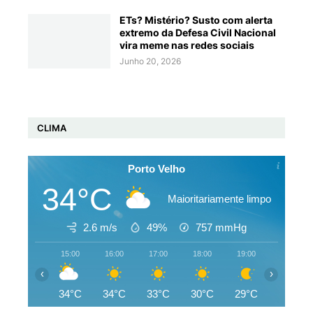
ETs? Mistério? Susto com alerta
extremo da Defesa Civil Nacional
vira meme nas redes sociais
Junho 20, 2026
CLIMA
Porto Velho
34°C
Maioritariamente limpo
2.6 m/s
49%
757
mmHg
15:00
16:00
17:00
18:00
19:00
20:00
‹
›
34°C
34°C
33°C
30°C
29°C
28°C