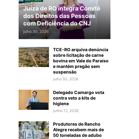
Juíza de RO integra Comitê
dos Direitos das Pessoas
com Deficiência do CNJ
julho 30, 2026
TCE-RO arquiva denúncia
sobre licitação de carne
bovina em Vale do Paraíso
e mantém pregão sem
suspensão
julho 30, 2026
Delegado Camargo vota
contra veto a kits de
higiene
junho 12, 2026
Produtores de Rancho
Alegre recebem mais de
50 toneladas de adubo