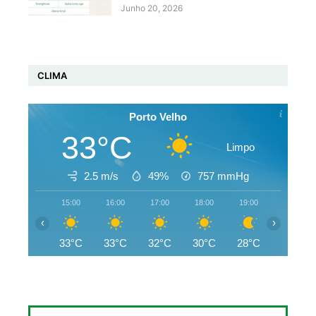
Junho 20, 2026
CLIMA
Porto Velho
33°C
Limpo
2.5 m/s
49%
757
mmHg
15:00
16:00
17:00
18:00
19:00
20:00
‹
›
33°C
33°C
32°C
30°C
28°C
27°C