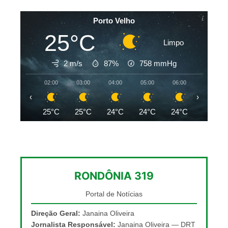
Porto Velho
25°C
Limpo
2 m/s
87%
758
mmHg
02:00
03:00
04:00
05:00
06:00
07:00
‹
›
25°C
25°C
24°C
24°C
24°C
24°C
RONDÔNIA 319
Portal de Notícias
Direção Geral:
Janaina Oliveira
Jornalista Responsável:
Janaina Oliveira — DRT