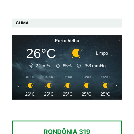
CLIMA
Porto Velho
26°C
Limpo
2.2 m/s
85%
758
mmHg
01:00
02:00
03:00
04:00
05:00
06:00
‹
›
26°C
25°C
25°C
25°C
25°C
25°C
RONDÔNIA 319