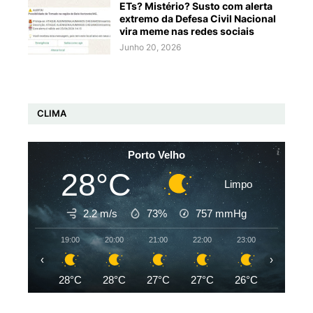
ETs? Mistério? Susto com alerta
extremo da Defesa Civil Nacional
vira meme nas redes sociais
Junho 20, 2026
CLIMA
Porto Velho
28°C
Limpo
2.2 m/s
73%
757
mmHg
19:00
20:00
21:00
22:00
23:00
00:00
‹
›
28°C
28°C
27°C
27°C
26°C
26°C