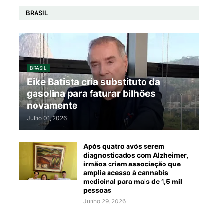
BRASIL
BRASIL
Eike Batista cria substituto da
gasolina para faturar bilhões
novamente
Julho 01, 2026
Após quatro avós serem
diagnosticados com Alzheimer,
irmãos criam associação que
amplia acesso à cannabis
medicinal para mais de 1,5 mil
pessoas
Junho 29, 2026