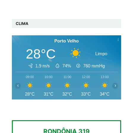
CLIMA
Porto Velho
28°C
Limpo
1.9 m/s
74%
760
mmHg
09:00
10:00
11:00
12:00
13:00
14:00
‹
›
28°C
31°C
32°C
33°C
34°C
34°C
RONDÔNIA 319