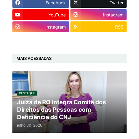
Facebook
Twitter
YouTube
Instagram
Instagram
RSS
MAIS ACESSADAS
DESTAQUE
Juíza de RO integra Comitê dos
Direitos das Pessoas com
Deficiência do CNJ
julho 30, 2026