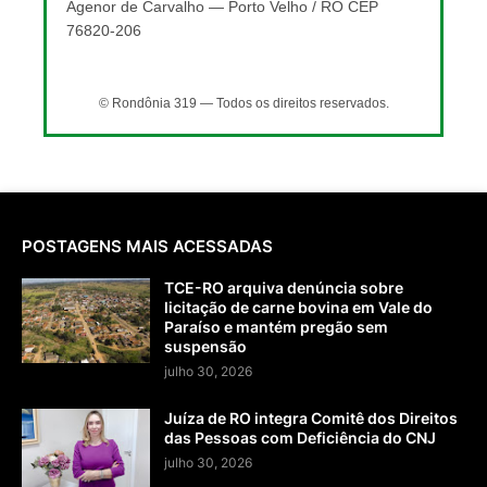
Agenor de Carvalho — Porto Velho / RO CEP
76820-206
© Rondônia 319 — Todos os direitos reservados.
POSTAGENS MAIS ACESSADAS
TCE-RO arquiva denúncia sobre
licitação de carne bovina em Vale do
Paraíso e mantém pregão sem
suspensão
julho 30, 2026
Juíza de RO integra Comitê dos Direitos
das Pessoas com Deficiência do CNJ
julho 30, 2026