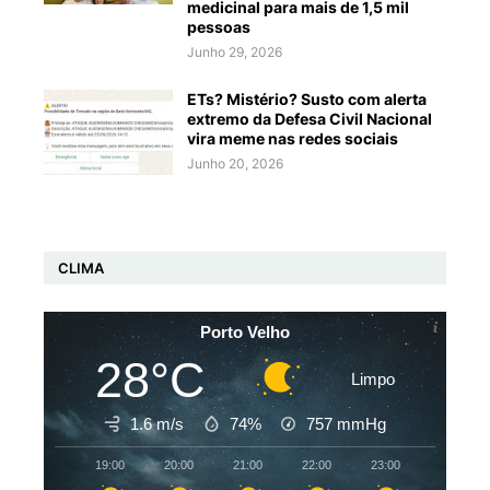
medicinal para mais de 1,5 mil
pessoas
Junho 29, 2026
ETs? Mistério? Susto com alerta
extremo da Defesa Civil Nacional
vira meme nas redes sociais
Junho 20, 2026
CLIMA
Porto Velho
28°C
Limpo
1.6 m/s
74%
757
mmHg
19:00
20:00
21:00
22:00
23:00
00:00