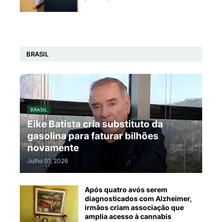
BRASIL
BRASIL
Eike Batista cria substituto da
gasolina para faturar bilhões
novamente
Julho 01, 2026
Após quatro avós serem
diagnosticados com Alzheimer,
irmãos criam associação que
amplia acesso à cannabis