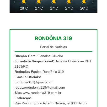
‹
›
28°C
27°C
27°C
27°C
26°C
26°C
RONDÔNIA 319
Portal de Notícias
Direção Geral:
Janaina Oliveira
Jornalista Responsável:
Janaina Oliveira — DRT
2183/RO
Redação:
Equipe Rondônia 319
E-mails Oficiais:
rondonia319@gmail.com
redacaorondonia319@gmail.com
Site:
www.rondonia319.com.br
Endereço:
Rua Pastor Eurico Alfredo Nelson, nº 988 Bairro