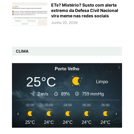
ETs? Mistério? Susto com alerta
extremo da Defesa Civil Nacional
vira meme nas redes sociais
Junho 20, 2026
CLIMA
Porto Velho
25°C
Limpo
2 m/s
89%
759
mmHg
02:00
03:00
04:00
05:00
06:00
07:00
‹
›
25°C
24°C
24°C
24°C
24°C
24°C