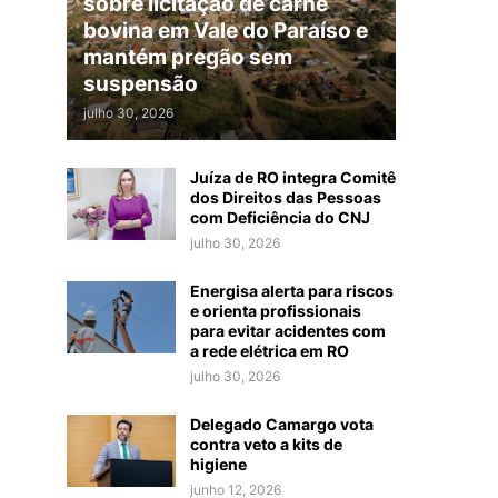
sobre licitação de carne
bovina em Vale do Paraíso e
mantém pregão sem
suspensão
julho 30, 2026
Juíza de RO integra Comitê
dos Direitos das Pessoas
com Deficiência do CNJ
julho 30, 2026
Energisa alerta para riscos
e orienta profissionais
para evitar acidentes com
a rede elétrica em RO
julho 30, 2026
Delegado Camargo vota
contra veto a kits de
higiene
junho 12, 2026