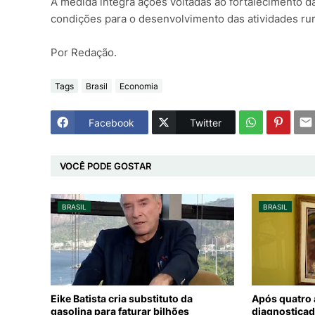
A medida integra ações voltadas ao fortalecimento 
condições para o desenvolvimento das atividades rur
Por Redação.
Tags
Brasil
Economia
Facebook
Twitter
VOCÊ PODE GOSTAR
BRASIL
BRASIL
Eike Batista cria substituto da
Após quatro
gasolina para faturar bilhões
diagnosticad