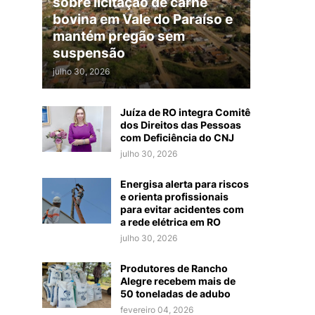
sobre licitação de carne
bovina em Vale do Paraíso e
mantém pregão sem
suspensão
julho 30, 2026
Juíza de RO integra Comitê
dos Direitos das Pessoas
com Deficiência do CNJ
julho 30, 2026
Energisa alerta para riscos
e orienta profissionais
para evitar acidentes com
a rede elétrica em RO
julho 30, 2026
Produtores de Rancho
Alegre recebem mais de
50 toneladas de adubo
fevereiro 04, 2026