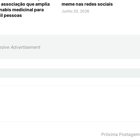
 associação que amplia
meme nas redes sociais
nabis medicinal para
Junho 20, 2026
mil pessoas
sive Advertisement
Próxima Postagem