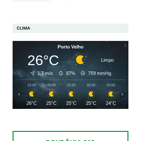
CLIMA
Porto Velho
26°C
Limpo
1.7 m/s
87%
759
mmHg
23:00
00:00
01:00
02:00
03:00
04:00
‹
›
26°C
25°C
25°C
25°C
24°C
24°C