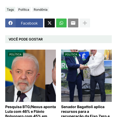
Tags
Política
Rondônia
Facebook
VOCÊ PODE GOSTAR
POLÍTICA
POLÍTICA
Pesquisa BTG/Nexus aponta
Senador Bagattoli aplica
Lula com 46% e Flávio
recursos para a
Bolsonaro com 45% em
recuperação da Eixo Zero e