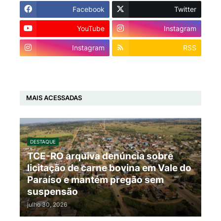
Facebook
Twitter
YouTube
Instagram
Instagram
RSS
MAIS ACESSADAS
DESTAQUE
TCE-RO arquiva denúncia sobre
licitação de carne bovina em Vale do
Paraíso e mantém pregão sem
suspensão
julho 30, 2026