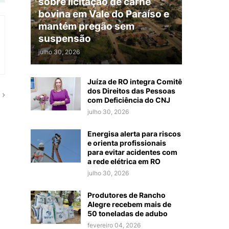
sobre licitação de carne
bovina em Vale do Paraíso e
mantém pregão sem
suspensão
julho 30, 2026
Juíza de RO integra Comitê
dos Direitos das Pessoas
com Deficiência do CNJ
julho 30, 2026
Energisa alerta para riscos
e orienta profissionais
para evitar acidentes com
a rede elétrica em RO
julho 30, 2026
Produtores de Rancho
Alegre recebem mais de
50 toneladas de adubo
fevereiro 04, 2026