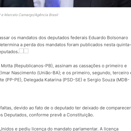
 e Marcelo Camargo/Agência Brasil
assar os mandatos dos deputados federais Eduardo Bolsonaro
etermina a perda dos mandatos foram publicados nesta quinta
eputados.
Motta (Republicanos-PB), assinam as cassações o primeiro e
Elmar Nascimento (União-BA); e os primeiro, segundo, terceiro 
onte (PP-PE), Delegada Katarina (PSD-SE) e Sergio Souza (MDB-
altas, devido ao fato de o deputado ter deixado de comparecer
os Deputados, conforme prevê a Constituição.
nidos e pediu licença do mandato parlamentar. A licença