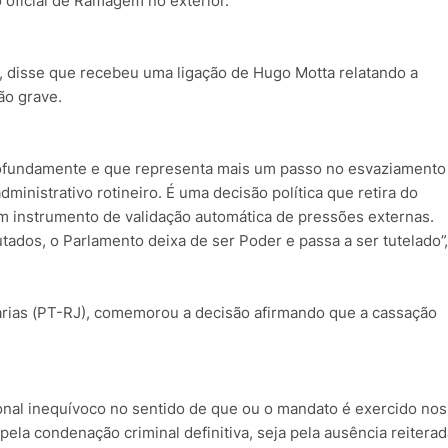
 oficial de Ramagem no exterior.
, disse que recebeu uma ligação de Hugo Motta relatando a
ão grave.
rofundamente e que representa mais um passo no esvaziamento
ministrativo rotineiro. É uma decisão política que retira do
 em instrumento de validação automática de pressões externas.
dos, o Parlamento deixa de ser Poder e passa a ser tutelado”,
Farias (PT-RJ), comemorou a decisão afirmando que a cassação
onal inequívoco no sentido de que ou o mandato é exercido nos
a pela condenação criminal definitiva, seja pela ausência reitera