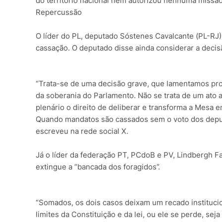
do território nacional nem autorizou nenhuma missão
Repercussão
O líder do PL, deputado Sóstenes Cavalcante (PL-RJ)
cassação. O deputado disse ainda considerar a decis
“Trata-se de uma decisão grave, que lamentamos p
da soberania do Parlamento. Não se trata de um ato ad
plenário o direito de deliberar e transforma a Mesa
Quando mandatos são cassados sem o voto dos deputa
escreveu na rede social X.
Já o líder da federação PT, PCdoB e PV, Lindbergh 
extingue a “bancada dos foragidos”.
“Somados, os dois casos deixam um recado instituci
limites da Constituição e da lei, ou ele se perde, sej