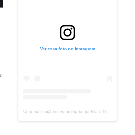
-
Ver essa foto no Instagram
e
Uma publicação compartilhada por Brasil Digital Telecom (@brasildigitaltelecom)