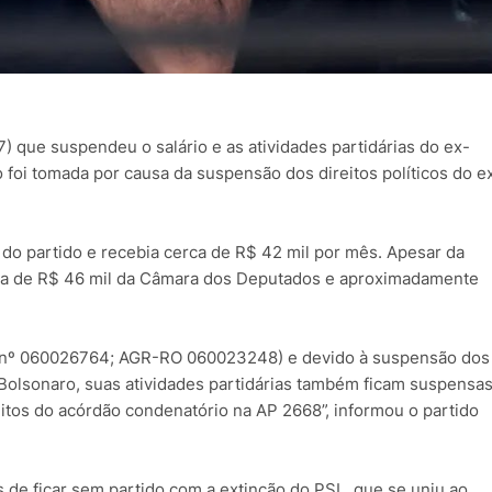
) que suspendeu o salário e as atividades partidárias do ex-
o foi tomada por causa da suspensão dos direitos políticos do e
do partido e recebia cerca de R$ 42 mil por mês. Apesar da
ia de R$ 46 mil da Câmara dos Deputados e aproximadamente
spEl nº 060026764; AGR-RO 060023248) e devido à suspensão dos
r Bolsonaro, suas atividades partidárias também ficam suspensas
itos do acórdão condenatório na AP 2668”, informou o partido
is de ficar sem partido com a extinção do PSL, que se uniu ao