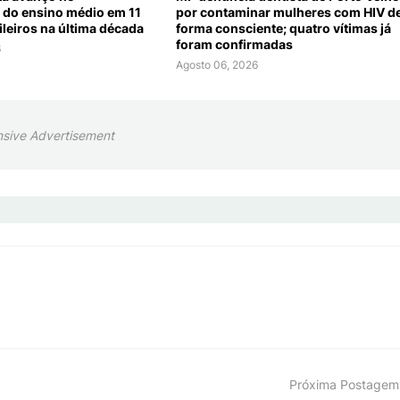
do ensino médio em 11
por contaminar mulheres com HIV d
ileiros na última década
forma consciente; quatro vítimas já
foram confirmadas
6
Agosto 06, 2026
sive Advertisement
Próxima Postagem