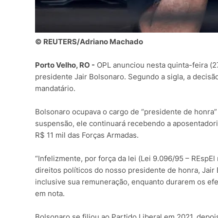
© REUTERS/Adriano Machado
Porto Velho, RO -
OPL anunciou nesta quinta-feira (27
presidente Jair Bolsonaro. Segundo a sigla, a decisã
mandatário.
Bolsonaro ocupava o cargo de “presidente de honra” 
suspensão, ele continuará recebendo a aposentador
R$ 11 mil das Forças Armadas.
“Infelizmente, por força da lei (Lei 9.096/95 – RE
direitos políticos do nosso presidente de honra, Jai
inclusive sua remuneração, enquanto durarem os efe
em nota.
Bolsonaro se filiou ao Partido Liberal em 2021, depo