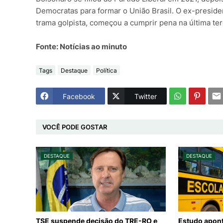
Democratas para formar o União Brasil. O ex-presi
trama golpista, começou a cumprir pena na última terç
Fonte: Notícias ao minuto
Tags
Destaque
Política
Facebook
Twitter
VOCÊ PODE GOSTAR
DESTAQUE
DESTAQUE
TSE suspende decisão do TRE-RO e
Estudo apon