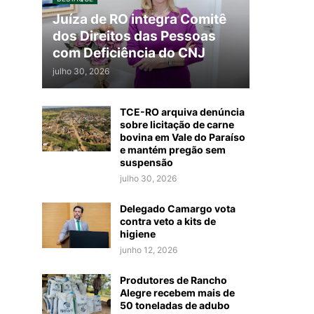
Juíza de RO integra Comitê
dos Direitos das Pessoas
com Deficiência do CNJ
julho 30, 2026
TCE-RO arquiva denúncia
sobre licitação de carne
bovina em Vale do Paraíso
e mantém pregão sem
suspensão
julho 30, 2026
Delegado Camargo vota
contra veto a kits de
higiene
junho 12, 2026
Produtores de Rancho
Alegre recebem mais de
50 toneladas de adubo