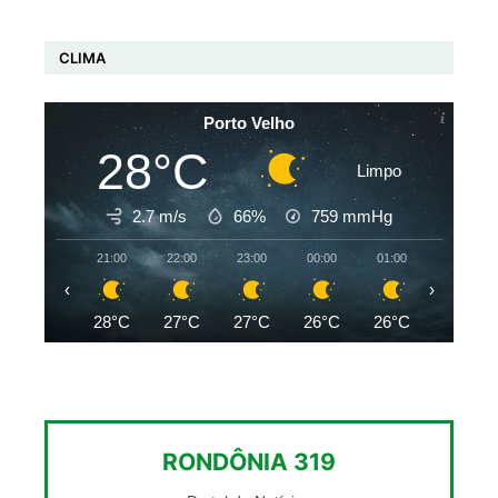
CLIMA
Porto Velho
28°C
Limpo
2.7 m/s
66%
759
mmHg
21:00
22:00
23:00
00:00
01:00
02:00
‹
›
28°C
27°C
27°C
26°C
26°C
26°C
RONDÔNIA 319