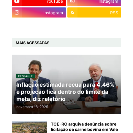
YouTube
Instagram
Instagram
RSS
MAIS ACESSADAS
DESTAQUE
Inflação estimada recua para 4,46%
e projeção fica dentro do limite da
meta, diz relatório
novembro 18, 2025
TCE-RO arquiva denúncia sobre
licitação de carne bovina em Vale