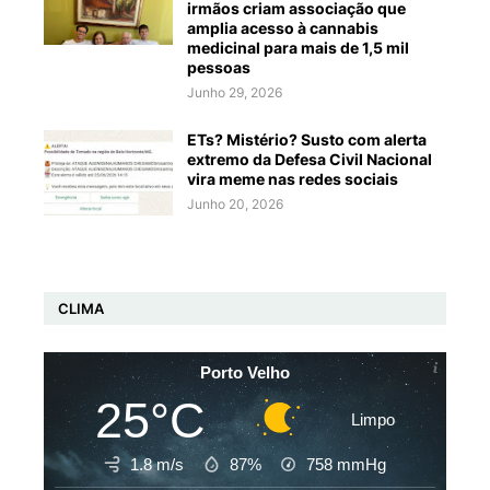
irmãos criam associação que
amplia acesso à cannabis
medicinal para mais de 1,5 mil
pessoas
Junho 29, 2026
ETs? Mistério? Susto com alerta
extremo da Defesa Civil Nacional
vira meme nas redes sociais
Junho 20, 2026
CLIMA
Porto Velho
25°C
Limpo
1.8 m/s
87%
758
mmHg