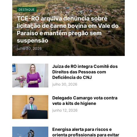
DESTAQUE
TCE-RO arquiva denúncia sobre
licitação de carne bovina em Vale do
Paraíso e mantém pregão sem
suspensão
julho 30, 2026
Juíza de RO integra Comitê dos
Direitos das Pessoas com
Deficiência do CNJ
julho 30, 2026
Delegado Camargo vota contra
veto a kits de higiene
junho 12, 2026
Energisa alerta para riscos e
orienta profissionais para evitar