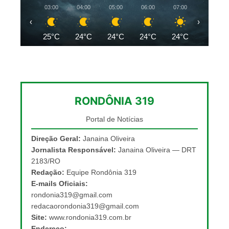
03:00
04:00
05:00
06:00
07:00
08:00
‹
›
25°C
24°C
24°C
24°C
24°C
26°C
RONDÔNIA 319
Portal de Notícias
Direção Geral:
Janaina Oliveira
Jornalista Responsável:
Janaina Oliveira — DRT
2183/RO
Redação:
Equipe Rondônia 319
E-mails Oficiais:
rondonia319@gmail.com
redacaorondonia319@gmail.com
Site:
www.rondonia319.com.br
Endereço: